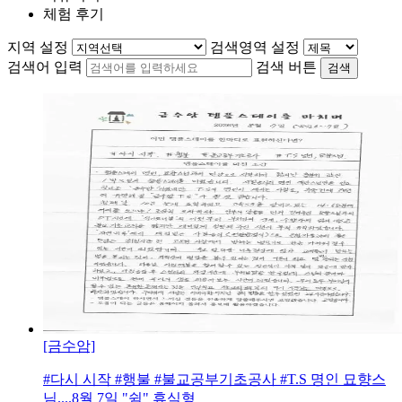
체험 후기
지역 설정
검색영역 설정
검색어 입력
검색 버튼
검색
[금수암]
#다시 시작 #행불 #불교공부기초공사 #T.S 명인 묘향스
님....8월 7일 "쉼" 휴식형